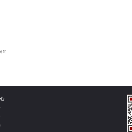
通知
心
让
价
库